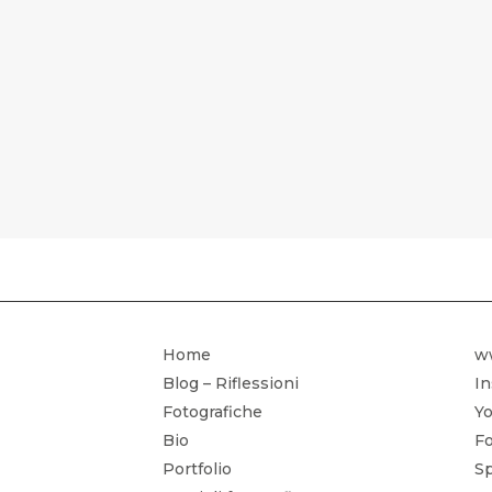
CORSO DI 
Home
w
Blog – Riflessioni
I
Fotografiche
Yo
Bio
Fo
Portfolio
Sp