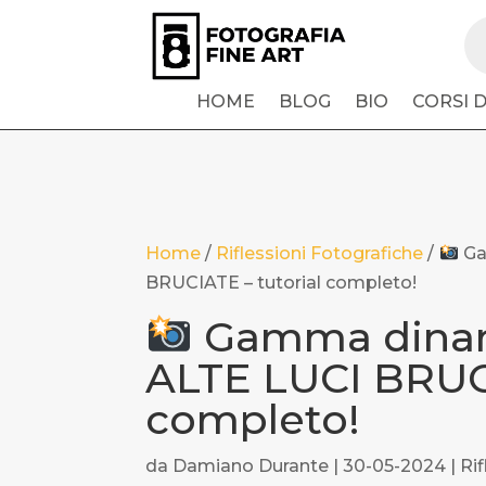
Pr
se
HOME
BLOG
BIO
CORSI 
Home
/
Riflessioni Fotografiche
/
Ga
BRUCIATE – tutorial completo!
Gamma dinami
ALTE LUCI BRUCI
completo!
da
Damiano Durante
|
30-05-2024
|
Ri