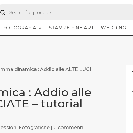
oducts
arch
DI FOTOGRAFIA
STAMPE FINE ART
WEDDING
mma dinamica : Addio alle ALTE LUCI
ca : Addio alle
ATE – tutorial
flessioni Fotografiche
|
0 commenti