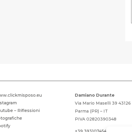
FOTOGRAFIA GRATIS – SCARICA LA
ww.clickmisposo.eu
Damiano Durante
nstagram
Via Mario Maselli 39 43126
utube – Riflessioni
Parma (PR) – IT
tografiche
PIVA 02820390348
otify
+39 3931074542