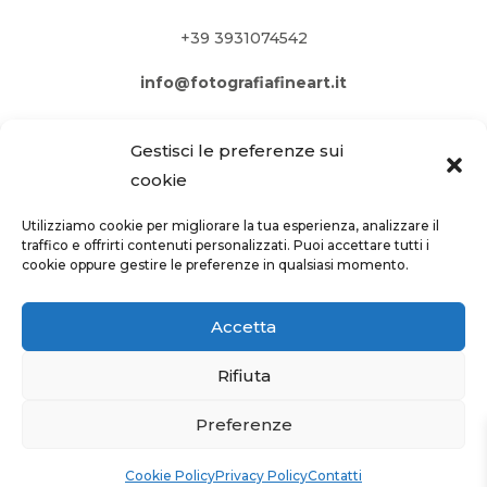
+39 3931074542
info@fotografiafineart.it
Gestisci le preferenze sui
cookie
Utilizziamo cookie per migliorare la tua esperienza, analizzare il
traffico e offrirti contenuti personalizzati. Puoi accettare tutti i
cookie oppure gestire le preferenze in qualsiasi momento.
Accetta
Rifiuta
PRIVACY POLICY
–
COOKIE POLICY
Preferenze
Site by
webgrow.pro
Cookie Policy
Privacy Policy
Contatti