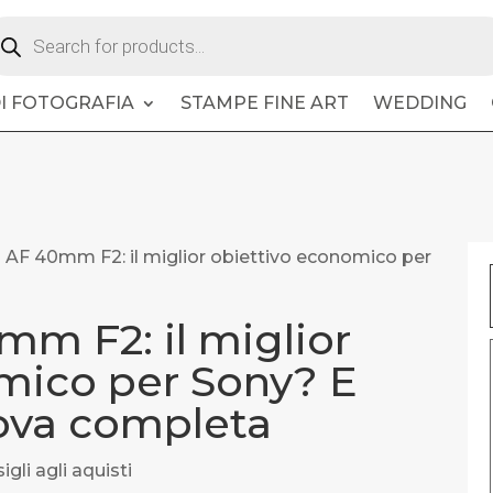
oducts
arch
DI FOTOGRAFIA
STAMPE FINE ART
WEDDING
 AF 40mm F2: il miglior obiettivo economico per
mm F2: il miglior
mico per Sony? E
ova completa
igli agli aquisti