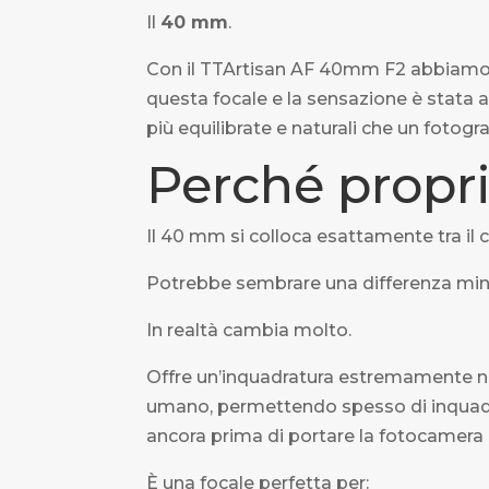
Il
40 mm
.
Con il TTArtisan AF 40mm F2 abbiamo a
questa focale e la sensazione è stata a
più equilibrate e naturali che un fotogra
Perché prop
Il 40 mm si colloca esattamente tra il 
Potrebbe sembrare una differenza mi
In realtà cambia molto.
Offre un’inquadratura estremamente natu
umano, permettendo spesso di inqua
ancora prima di portare la fotocamera a
È una focale perfetta per: