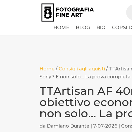
Pr
se
HOME
BLOG
BIO
CORSI 
Home
/
Consigli agli aquisti
/
TTArtisan
Sony? E non solo… La prova completa
TTArtisan AF 40
obiettivo econo
non solo… La pr
da
Damiano Durante
|
7-07-2026
|
Cons