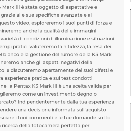
 Mark III è stata oggetto di aspettative e
 grazie alle sue specifiche avanzate e al
esto video, esploreremo i suoi punti di forza e
amineremo anche la qualità delle immagini
rietà di condizioni di illuminazione e situazioni
empi pratici, valuteremo la nitidezza, la resa dei
el bianco e la gestione del rumore della K3 Mark
mineremo anche gli aspetti negativi della
o, e discuteremo apertamente dei suoi difetti e
ra esperienza pratica e sui test condotti,
 la Pentax K3 Mark III è una scelta valida per
nsiglieremo come un investimento degno o
mercato? Indipendentemente dalla tua esperienza
prendere una decisione informata sull’acquisto
 lasciare i tuoi commenti e le tue domande sotto
ua ricerca della fotocamera perfetta per