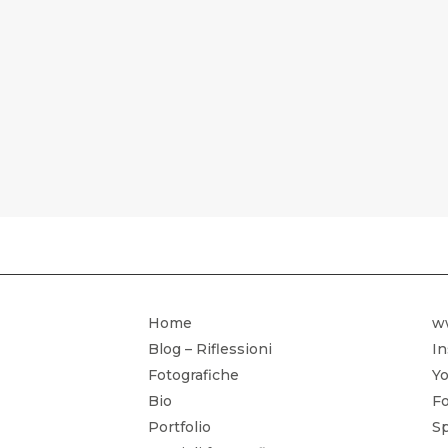
CORSO DI 
Home
w
Blog – Riflessioni
I
Fotografiche
Yo
Bio
Fo
Portfolio
Sp