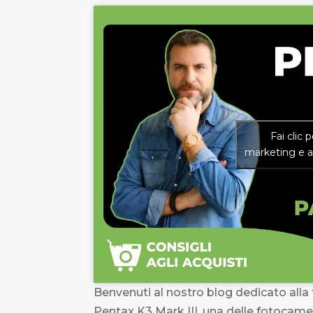
Fai clic 
marketing e a
Benvenuti al nostro blog dedicato alla
Pentax K3 Mark III, una delle fotocamere