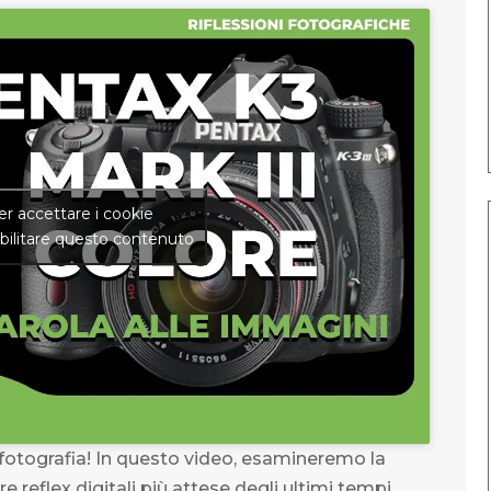
per accettare i cookie
bilitare questo contenuto
 fotografia! In questo video, esamineremo la
 reflex digitali più attese degli ultimi tempi