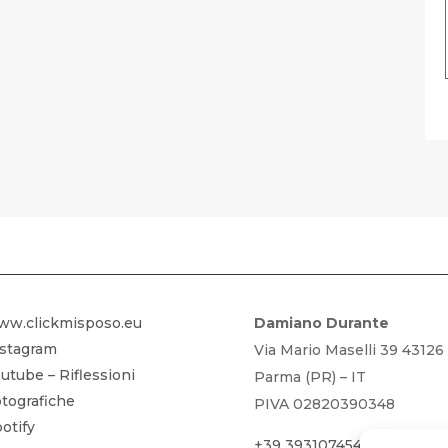
FOTOGRAFIA GRATIS – SCARICA LA
ww.clickmisposo.eu
Damiano Durante
nstagram
Via Mario Maselli 39 43126
utube – Riflessioni
Parma (PR) – IT
tografiche
PIVA 02820390348
otify
+39 3931074542