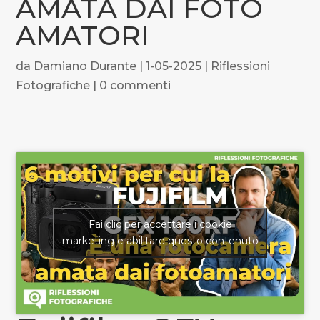
AMATA DAI FOTO
AMATORI
da
Damiano Durante
|
1-05-2025
|
Riflessioni
Fotografiche
|
0 commenti
Fai clic per accettare i cookie
marketing e abilitare questo contenuto