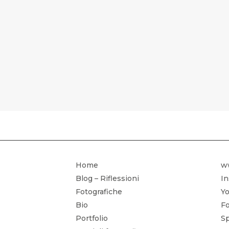
CORSO DI 
Home
w
Blog – Riflessioni
I
Fotografiche
Yo
Bio
Fo
Portfolio
Sp