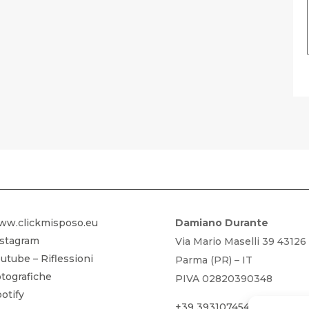
FOTOGRAFIA GRATIS – SCARICA LA
ww.clickmisposo.eu
Damiano Durante
nstagram
Via Mario Maselli 39 43126
utube – Riflessioni
Parma (PR) – IT
tografiche
PIVA 02820390348
otify
+39 3931074542