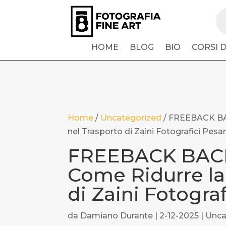
Pr
se
HOME
BLOG
BIO
CORSI 
Home
/
Uncategorized
/
FREEBACK BA
nel Trasporto di Zaini Fotografici Pesan
FREEBACK BAC
Come Ridurre la 
di Zaini Fotogra
da
Damiano Durante
|
2-12-2025
|
Unca