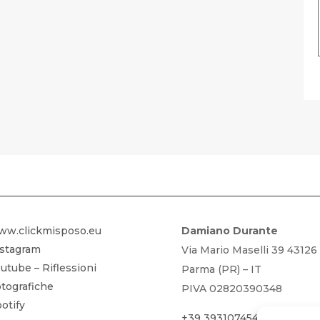
FOTOGRAFIA GRATIS – SCARICA LA
ww.clickmisposo.eu
Damiano Durante
nstagram
Via Mario Maselli 39 43126
utube – Riflessioni
Parma (PR) – IT
tografiche
PIVA 02820390348
otify
+39 3931074542