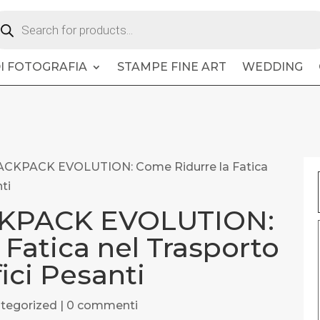
oducts
arch
DI FOTOGRAFIA
STAMPE FINE ART
WEDDING
CKPACK EVOLUTION: Come Ridurre la Fatica
ti
KPACK EVOLUTION:
Fatica nel Trasporto
fici Pesanti
tegorized
|
0 commenti