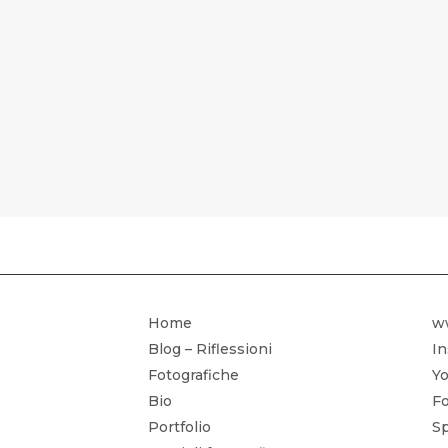
CORSO DI 
Home
w
Blog – Riflessioni
I
Fotografiche
Yo
Bio
Fo
Portfolio
Sp