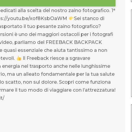
edicati alla scelta del nostro zaino fotografico. 1°
tps://youtu.be/xof8KsbOaWM
Sei stanco di
asportato il tuo pesante zaino fotografico?
sioni è uno dei maggiori ostacoli per i fotografi
 video, parliamo del FREEBACK BACKPACK
e quasi essenziale che aiuta tantissimo a non
otevoli.
Il Freeback riesce a sgravare
a energia nel trasporto anche nelle lunghissime
io, ma un alleato fondamentale per la tua salute
llo scatto, non sul dolore. Scopri come funziona
are il tuo modo di viaggiare con l’attrezzatura!
it/