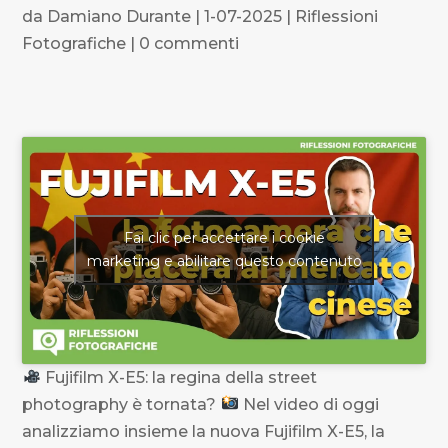
da
Damiano Durante
|
1-07-2025
|
Riflessioni
Fotografiche
|
0 commenti
Fai clic per accettare i cookie
marketing e abilitare questo contenuto
Fujifilm X-E5: la regina della street
photography è tornata?
Nel video di oggi
analizziamo insieme la nuova Fujifilm X-E5, la