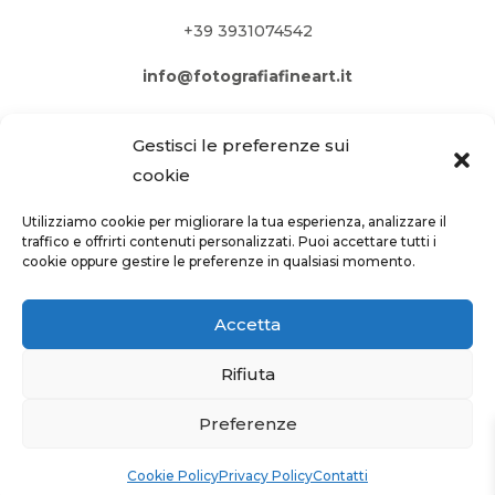
+39 3931074542
info@fotografiafineart.it
Gestisci le preferenze sui
cookie
Utilizziamo cookie per migliorare la tua esperienza, analizzare il
traffico e offrirti contenuti personalizzati. Puoi accettare tutti i
cookie oppure gestire le preferenze in qualsiasi momento.
Accetta
Rifiuta
PRIVACY POLICY
–
COOKIE POLICY
Preferenze
Site by
webgrow.pro
Cookie Policy
Privacy Policy
Contatti