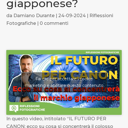
giapponese?
da
Damiano Durante
|
24-09-2024
|
Riflessioni
Fotografiche
|
0 commenti
Fai clic per accettare i cookie
marketing e abilitare questo contenuto
In questo video, intitolato “IL FUTURO PER
CANON: ecco su cosa si concentrerà il colosso