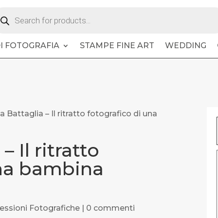
oducts
arch
DI FOTOGRAFIA
STAMPE FINE ART
WEDDING
ia Battaglia – Il ritratto fotografico di una
– Il ritratto
una bambina
a
lessioni Fotografiche
|
0 commenti