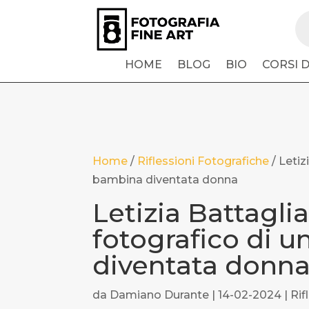
Pr
se
HOME
BLOG
BIO
CORSI 
Home
/
Riflessioni Fotografiche
/
Letiz
bambina diventata donna
Letizia Battaglia 
fotografico di 
diventata donn
da
Damiano Durante
|
14-02-2024
|
Rif