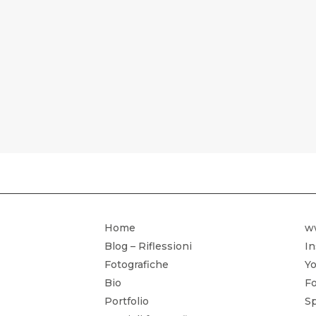
CORSO DI 
Home
w
Blog – Riflessioni
I
Fotografiche
Yo
Bio
Fo
Portfolio
Sp