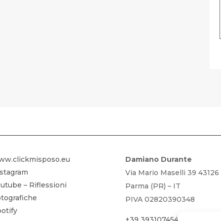
FOTOGRAFIA GRATIS – SCARICA LA
ww.clickmisposo.eu
Damiano Durante
nstagram
Via Mario Maselli 39 43126
utube – Riflessioni
Parma (PR) – IT
tografiche
PIVA 02820390348
otify
+39 3931074542