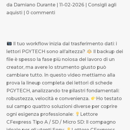
da
Damiano Durante
|
11-02-2026
|
Consigli agli
aquisti
|
0 commenti
Il tuo workflow inizia dal trasferimento dati: i
lettori PGYTECH sono all’altezza?
Il backup dei
file è spesso la fase più noiosa del lavoro di un
creator, ma avere lo strumento giusto può
cambiare tutto. In questo video mettiamo alla
prova la lineup completa dei lettori di schede
PGYTECH, analizzando tre pilastri fondamentali:
robustezza, velocità e convenienza.
Ho testato
sul campo quattro soluzioni diverse per coprire
ogni esigenza professionale:
Lettore
CFexpress Tipo A / SD / Micro SD: Il compagno
ideale per gli utenti Sony.
Lettore CFexpress