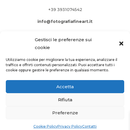
+39 3931074542
info@fotografiafineart.it
Gestisci le preferenze sui
cookie
Utilizziamo cookie per migliorare la tua esperienza, analizzare il
traffico e offrirti contenuti personalizzati. Puoi accettare tutti i
cookie oppure gestire le preferenze in qualsiasi momento.
Accetta
Rifiuta
PRIVACY POLICY
–
COOKIE POLICY
Preferenze
Site by
webgrow.pro
Cookie Policy
Privacy Policy
Contatti