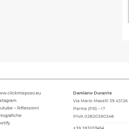
FOTOGRAFIA GRATIS – SCARICA LA
ww.clickmisposo.eu
Damiano Durante
nstagram
Via Mario Maselli 39 43126
utube – Riflessioni
Parma (PR) – IT
tografiche
PIVA 02820390348
otify
+39 3931074542