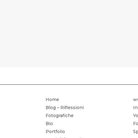
CORSO DI 
Home
w
Blog – Riflessioni
I
Fotografiche
Yo
Bio
Fo
Portfolio
Sp