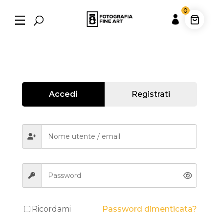
0

Accedi
Registrati
Ricordami
Password dimenticata?