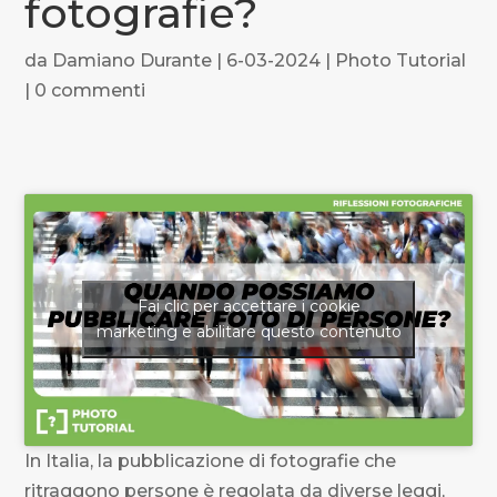
fotografie?
da
Damiano Durante
|
6-03-2024
|
Photo Tutorial
|
0 commenti
Fai clic per accettare i cookie
marketing e abilitare questo contenuto
In Italia, la pubblicazione di fotografie che
ritraggono persone è regolata da diverse leggi,