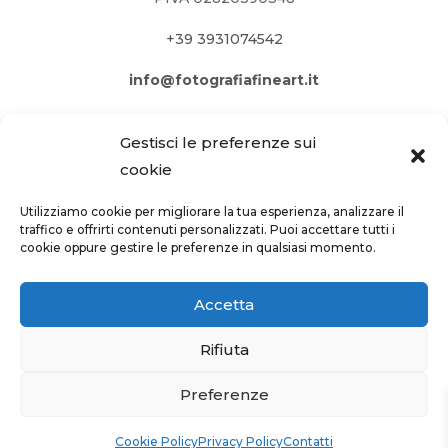
+39 3931074542
info@fotografiafineart.it
Gestisci le preferenze sui
cookie
Utilizziamo cookie per migliorare la tua esperienza, analizzare il
traffico e offrirti contenuti personalizzati. Puoi accettare tutti i
cookie oppure gestire le preferenze in qualsiasi momento.
Accetta
Rifiuta
PRIVACY POLICY
–
COOKIE POLICY
Preferenze
Site by
webgrow.pro
Cookie Policy
Privacy Policy
Contatti