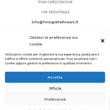
PIVA 02820390348
+39 3931074542
info@fotografiafineart.it
Gestisci le preferenze sui
cookie
Utilizziamo cookie per migliorare la tua esperienza, analizzare il
traffico e offrirti contenuti personalizzati. Puoi accettare tutti i
cookie oppure gestire le preferenze in qualsiasi momento.
Accetta
Rifiuta
PRIVACY POLICY
–
COOKIE POLICY
Preferenze
Site by
webgrow.pro